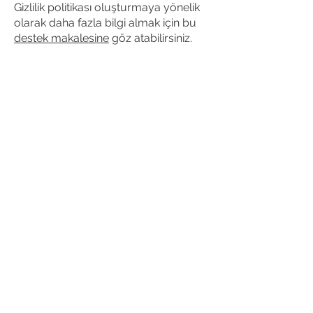
Gizlilik politikası oluşturmaya yönelik
olarak daha fazla bilgi almak için bu
destek makalesine
göz atabilirsiniz.
Burada sunulan açıklamalar ve bilgiler,
yalnızca genel açıklamalar, bilgiler ve
örneklerden oluşur. Bu makaleyi
hukuki bir tavsiye veya gerçekte ne
yapmanız gerektiği konusunda bir öneri
olarak yorumlamamalısınız. Gizlilik
politikanızı oluşturma aşamasında bilgi
ve yardım almak için hukuki
danışmanlık hizmeti almanızı öneririz.
Gizlilik Politikası
Çerez Politikası