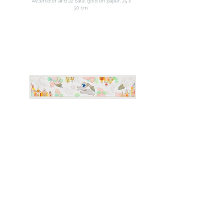
Watercolor and 22 carat gold on paper, 75 x
30 cm.
Previous
Next
Gizlilik Politikası
Çerez Politikası