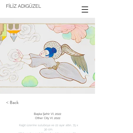
FİLİZ ADIGÜZEL
< Back
Başka Şehir VI, 2022
Other City VI, 2022
Kağıt üzerine suluboya ve 22 ayar altın, 75 x
30 cm.